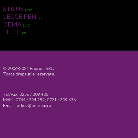
STILUS
(159)
LECCE PEN
(70)
DEMA
(110)
ELJTE
(2)
© 2006-2021 Enorom SRL.
Toate drepturile rezervate.
Tel/Fax: 0256 / 209 405
Mobil: 0744 / 394 284; 0721 / 309 636
E-mail: office@enorom.ro