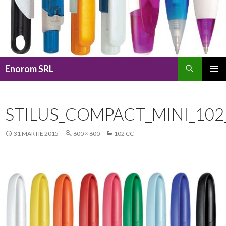
Caută
Enorom SRL
SARI
MENIU
LA
PRINCI
CONȚINUT
STILUS_COMPACT_MINI_102
31 MARTIE 2015
600 × 600
102 CC