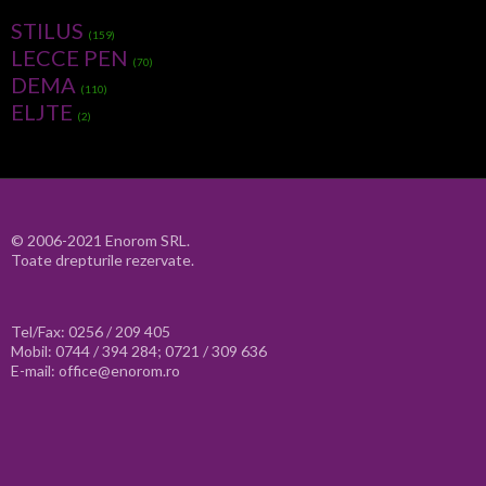
STILUS
(159)
LECCE PEN
(70)
DEMA
(110)
ELJTE
(2)
© 2006-2021 Enorom SRL.
Toate drepturile rezervate.
Tel/Fax: 0256 / 209 405
Mobil: 0744 / 394 284; 0721 / 309 636
E-mail: office@enorom.ro