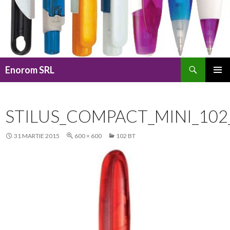
Caută
Enorom SRL
SARI
MENIU
LA
PRINCI
CONȚINUT
STILUS_COMPACT_MINI_102
31 MARTIE 2015
600 × 600
102 BT