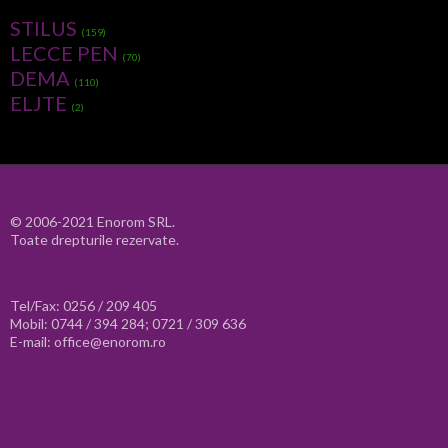
STILUS
(159)
LECCE PEN
(70)
DEMA
(110)
ELJTE
(2)
© 2006-2021 Enorom SRL.
Toate drepturile rezervate.
Tel/Fax: 0256 / 209 405
Mobil: 0744 / 394 284; 0721 / 309 636
E-mail: office@enorom.ro