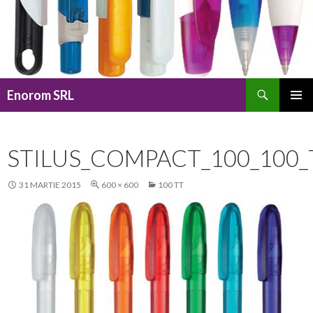
Caută
Enorom SRL
SARI
MENIU
LA
PRINCI
CONȚINUT
STILUS_COMPACT_100_100_
31 MARTIE 2015
600 × 600
100 TT