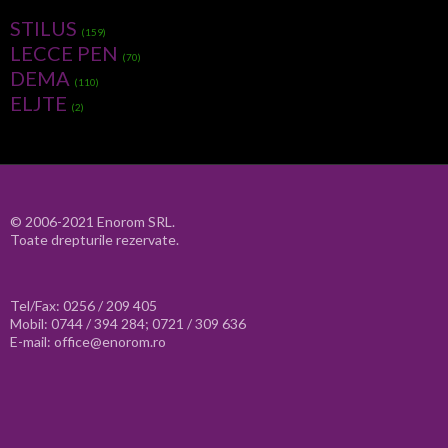
STILUS
(159)
LECCE PEN
(70)
DEMA
(110)
ELJTE
(2)
© 2006-2021 Enorom SRL.
Toate drepturile rezervate.
Tel/Fax: 0256 / 209 405
Mobil: 0744 / 394 284; 0721 / 309 636
E-mail: office@enorom.ro