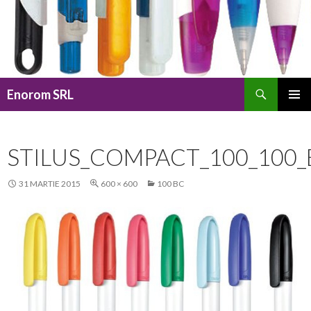
Caută
Enorom SRL
SARI
MENIU
LA
PRINCI
CONȚINUT
STILUS_COMPACT_100_100_
31 MARTIE 2015
600 × 600
100 BC