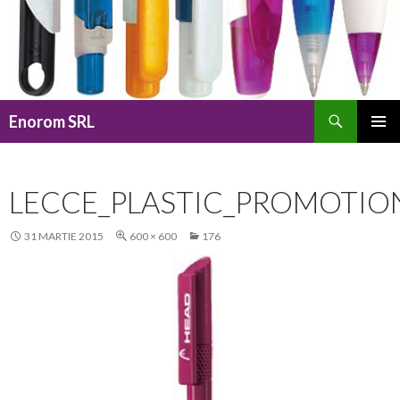
Caută
Enorom SRL
SARI
MENIU
LA
PRINCI
CONȚINUT
LECCE_PLASTIC_PROMOTIO
31 MARTIE 2015
600 × 600
176