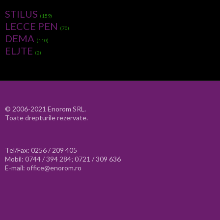
STILUS
(159)
LECCE PEN
(70)
DEMA
(110)
ELJTE
(2)
© 2006-2021 Enorom SRL.
Toate drepturile rezervate.
Tel/Fax: 0256 / 209 405
Mobil: 0744 / 394 284; 0721 / 309 636
E-mail: office@enorom.ro