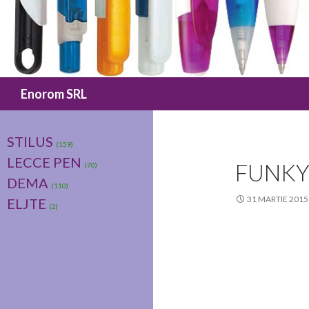
Caută
Enorom SRL
STILUS
(159)
LECCE PEN
FUNKY
(70)
DEMA
(110)
31 MARTIE 2015
ELJTE
(2)