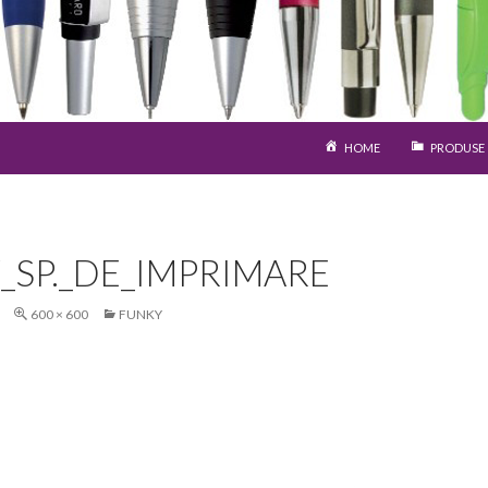
SARI LA CONȚINUT
HOME
PRODUSE
_SP._DE_IMPRIMARE
600 × 600
FUNKY