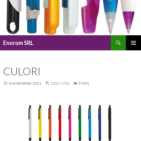
Caută
Enorom SRL
SARI
MENIU
LA
PRINCI
CONȚINUT
CULORI
4 NOIEMBRIE 2021
1152 × 720
37001