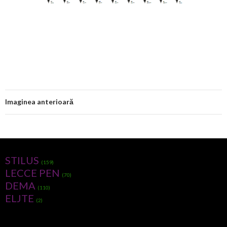
Imaginea anterioară
STILUS
(159)
LECCE PEN
(70)
DEMA
(110)
ELJTE
(2)