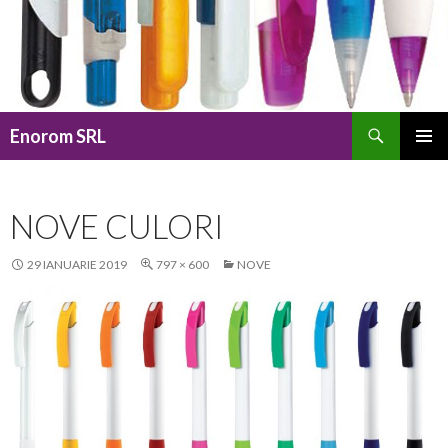
Caută
Enorom SRL
SARI
MENIU
LA
PRINCI
CONȚINUT
NOVE CULORI
29 IANUARIE 2019
797 × 600
NOVE