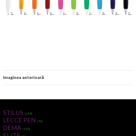
Imaginea anterioară
STILUS
(159)
LECCE PEN
(70)
DEMA
(110)
ELJTE