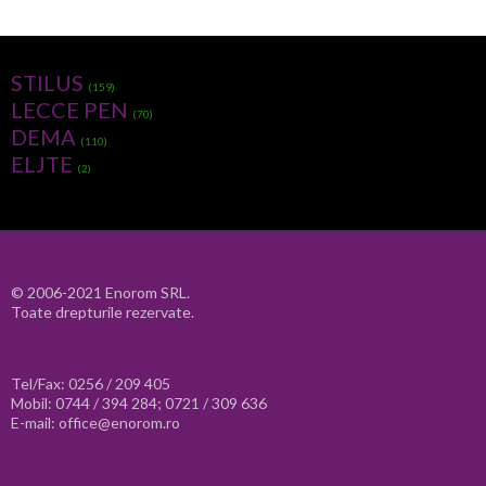
STILUS
(159)
LECCE PEN
(70)
DEMA
(110)
ELJTE
(2)
© 2006-2021 Enorom SRL.
Toate drepturile rezervate.
Tel/Fax: 0256 / 209 405
Mobil: 0744 / 394 284; 0721 / 309 636
E-mail: office@enorom.ro