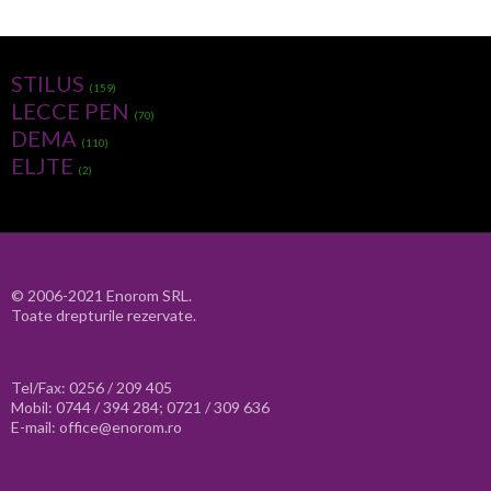
STILUS
(159)
LECCE PEN
(70)
DEMA
(110)
ELJTE
(2)
© 2006-2021 Enorom SRL.
Toate drepturile rezervate.
Tel/Fax: 0256 / 209 405
Mobil: 0744 / 394 284; 0721 / 309 636
E-mail: office@enorom.ro