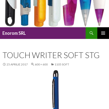
Caută
Enorom SRL
SARI
MENIU
LA
PRINCI
CONȚINUT
TOUCH WRITER SOFT STG
25 APRILIE 2017
600 × 600
1105 SOFT