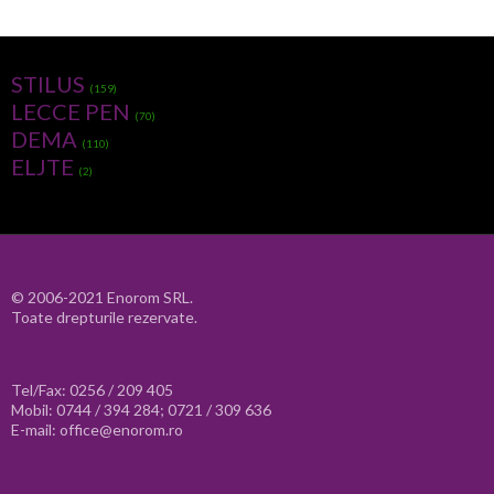
STILUS
(159)
LECCE PEN
(70)
DEMA
(110)
ELJTE
(2)
© 2006-2021 Enorom SRL.
Toate drepturile rezervate.
Tel/Fax: 0256 / 209 405
Mobil: 0744 / 394 284; 0721 / 309 636
E-mail: office@enorom.ro