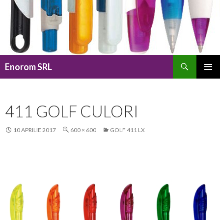
Caută
Enorom SRL
SARI
MENIU
LA
PRINCI
CONȚINUT
411 GOLF CULORI
10 APRILIE 2017
600 × 600
GOLF 411 LX