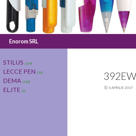
Caută
Enorom SRL
STILUS
(159)
LECCE PEN
392EW
(70)
DEMA
(110)
6 APRILIE 2017
ELJTE
(2)