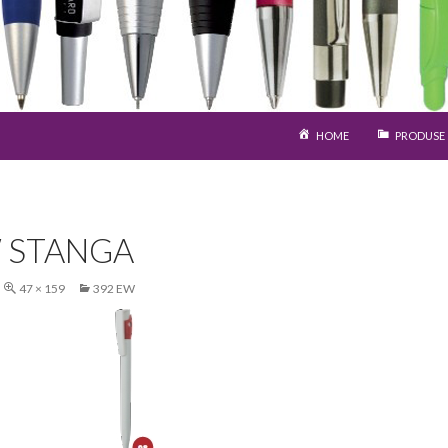
SARI LA CONȚINUT
HOME
PRODUSE
 STANGA
47 × 159
392 EW