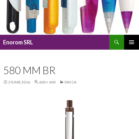
Caută
Enorom SRL
SARI
MENIU
LA
PRINCI
CONȚINUT
580 MM BR
3 IUNIE 2016
600 × 600
580 CA