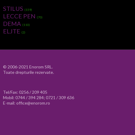
STILUS
(159)
LECCE PEN
(70)
DEMA
(110)
ELJTE
(2)
© 2006-2021 Enorom SRL.
Toate drepturile rezervate.
Tel/Fax: 0256 / 209 405
Mobil: 0744 / 394 284; 0721 / 309 636
E-mail: office@enorom.ro