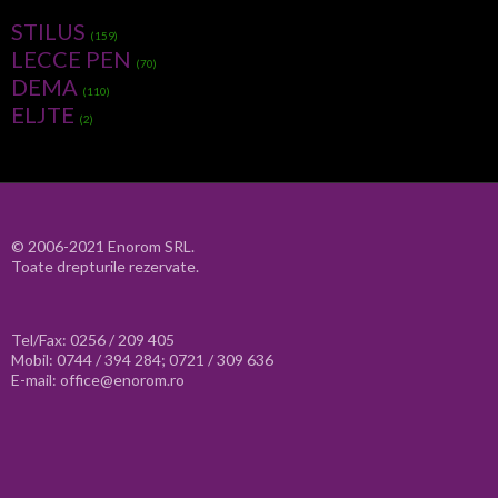
STILUS
(159)
LECCE PEN
(70)
DEMA
(110)
ELJTE
(2)
© 2006-2021 Enorom SRL.
Toate drepturile rezervate.
Tel/Fax: 0256 / 209 405
Mobil: 0744 / 394 284; 0721 / 309 636
E-mail: office@enorom.ro