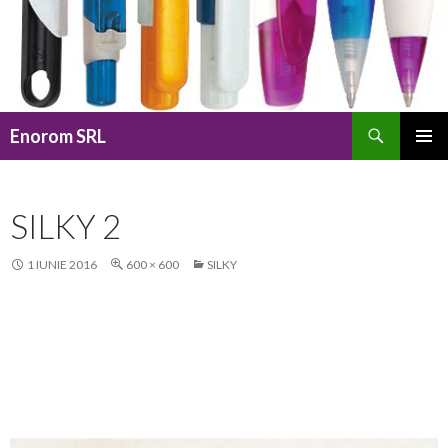
Caută
Enorom SRL
SARI
MENIU
LA
PRINCI
CONȚINUT
SILKY 2
1 IUNIE 2016
600 × 600
SILKY