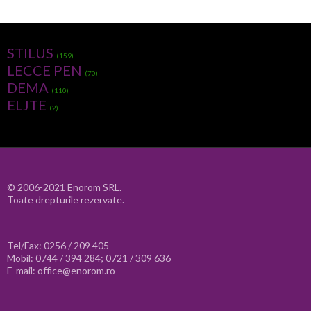
STILUS
(159)
LECCE PEN
(70)
DEMA
(110)
ELJTE
(2)
© 2006-2021 Enorom SRL.
Toate drepturile rezervate.
Tel/Fax: 0256 / 209 405
Mobil: 0744 / 394 284; 0721 / 309 636
E-mail: office@enorom.ro