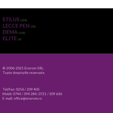
STILUS
(159)
LECCE PEN
(70)
DEMA
(110)
ELJTE
(2)
© 2006-2021 Enorom SRL.
Toate drepturile rezervate.
Tel/Fax: 0256 / 209 405
Mobil: 0744 / 394 284; 0721 / 309 636
E-mail: office@enorom.ro