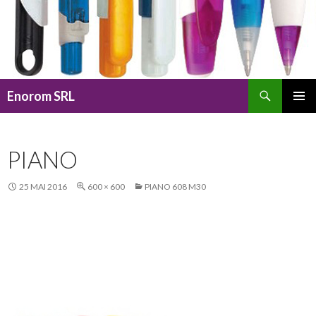
Caută
Enorom SRL
SARI
MENIU
LA
PRINCI
CONȚINUT
PIANO
25 MAI 2016
600 × 600
PIANO 608 M30