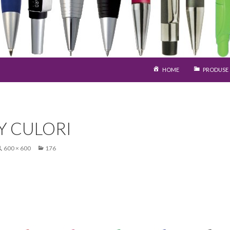
SARI LA CONȚINUT
HOME
PRODUSE
Y CULORI
600 × 600
176