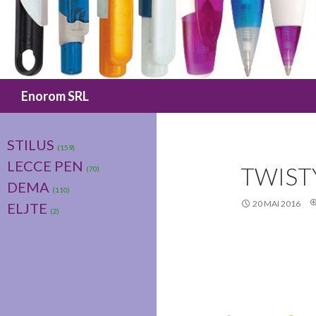
Caută
Enorom SRL
STILUS
(159)
LECCE PEN
TWIST
(70)
DEMA
(110)
20 MAI 2016
ELJTE
(2)