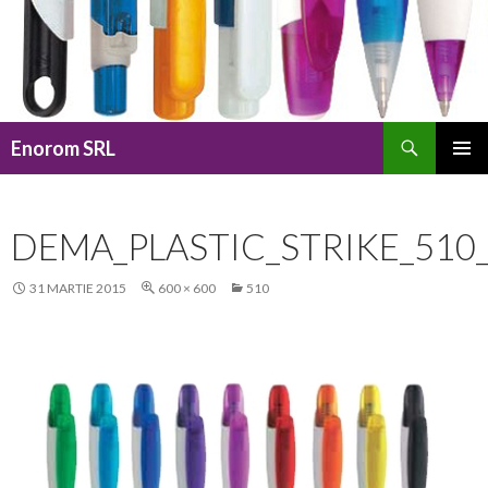
Caută
Enorom SRL
SARI
MENIU
LA
PRINCI
CONȚINUT
DEMA_PLASTIC_STRIKE_510
31 MARTIE 2015
600 × 600
510