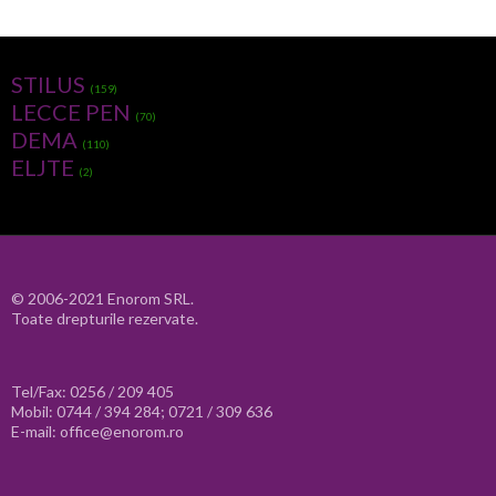
STILUS
(159)
LECCE PEN
(70)
DEMA
(110)
ELJTE
(2)
© 2006-2021 Enorom SRL.
Toate drepturile rezervate.
Tel/Fax: 0256 / 209 405
Mobil: 0744 / 394 284; 0721 / 309 636
E-mail: office@enorom.ro