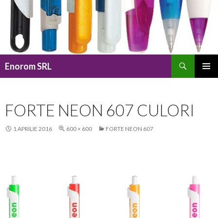
Caută
Enorom SRL
SARI
MENIU
LA
PRINCI
CONȚINUT
FORTE NEON 607 CULORI
1 APRILIE 2016
600 × 600
FORTE NEON 607