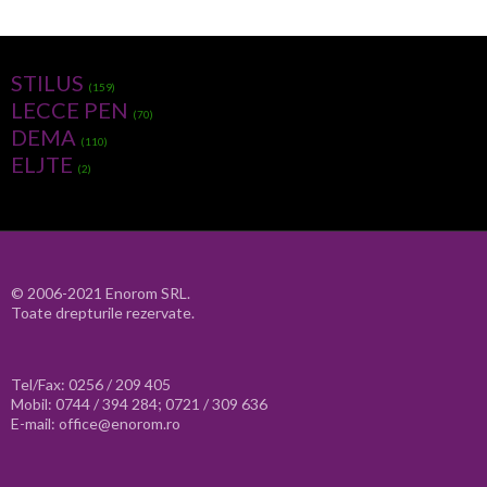
STILUS
(159)
LECCE PEN
(70)
DEMA
(110)
ELJTE
(2)
© 2006-2021 Enorom SRL.
Toate drepturile rezervate.
Tel/Fax: 0256 / 209 405
Mobil: 0744 / 394 284; 0721 / 309 636
E-mail: office@enorom.ro