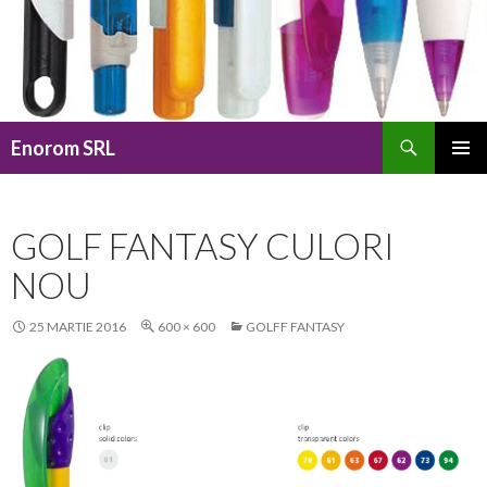
Caută
Enorom SRL
SARI
MENIU
LA
PRINCI
CONȚINUT
GOLF FANTASY CULORI
NOU
25 MARTIE 2016
600 × 600
GOLFF FANTASY