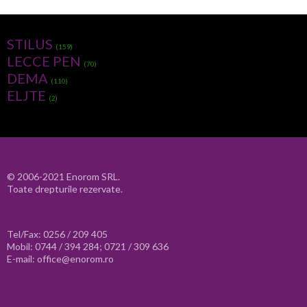
STILUS
(159)
LECCE PEN
(70)
DEMA
(110)
ELJTE
(2)
© 2006-2021 Enorom SRL.
Toate drepturile rezervate.
Tel/Fax: 0256 / 209 405
Mobil: 0744 / 394 284; 0721 / 309 636
E-mail: office@enorom.ro