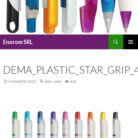
Caută
Enorom SRL
SARI
MENIU
LA
PRINCI
CONȚINUT
DEMA_PLASTIC_STAR_GRIP_
31 MARTIE 2015
600 × 600
418