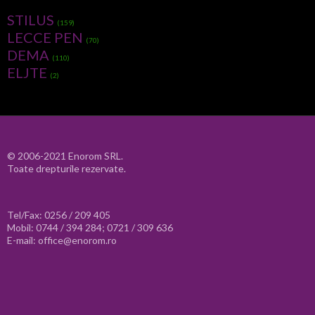
STILUS
(159)
LECCE PEN
(70)
DEMA
(110)
ELJTE
(2)
© 2006-2021 Enorom SRL.
Toate drepturile rezervate.
Tel/Fax: 0256 / 209 405
Mobil: 0744 / 394 284; 0721 / 309 636
E-mail: office@enorom.ro