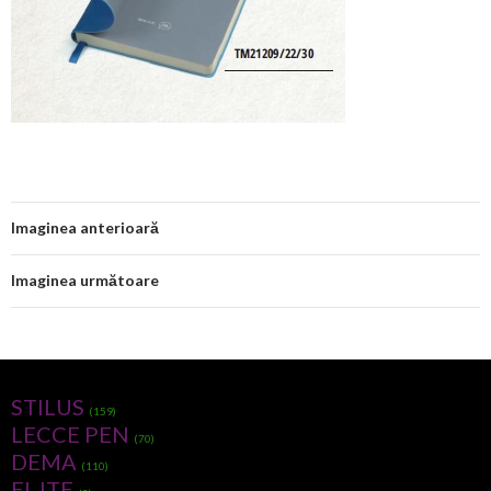
Imaginea anterioară
Imaginea următoare
STILUS
(159)
LECCE PEN
(70)
DEMA
(110)
ELJTE