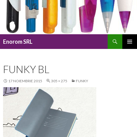
Caută
Enorom SRL
SARI
MENIU
LA
PRINCI
CONȚINUT
FUNKY BL
17 NOIEMBRIE 2015
305 × 275
FUNKY