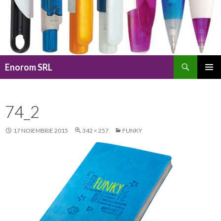
Caută
Enorom SRL
SARI
MENIU
LA
PRINCI
CONȚINUT
74_2
17 NOIEMBRIE 2015
342 × 257
FUNKY