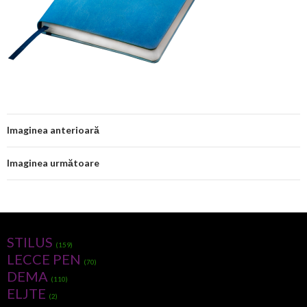
Imaginea anterioară
Imaginea următoare
STILUS
(159)
LECCE PEN
(70)
DEMA
(110)
ELJTE
(2)