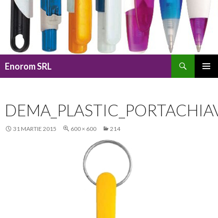
Caută
Enorom SRL
SARI
MENIU
LA
PRINCI
CONȚINUT
DEMA_PLASTIC_PORTACHIA
31 MARTIE 2015
600 × 600
214