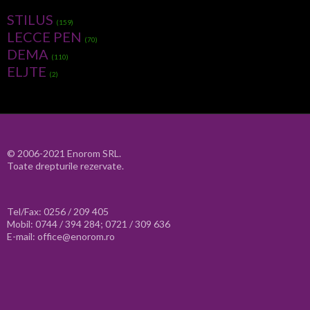
STILUS
(159)
LECCE PEN
(70)
DEMA
(110)
ELJTE
(2)
© 2006-2021 Enorom SRL.
Toate drepturile rezervate.
Tel/Fax: 0256 / 209 405
Mobil: 0744 / 394 284; 0721 / 309 636
E-mail: office@enorom.ro