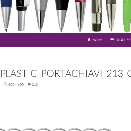
SARI LA CONȚINUT
HOME
PRODUSE
PLASTIC_PORTACHIAVI_213_
600 × 600
213