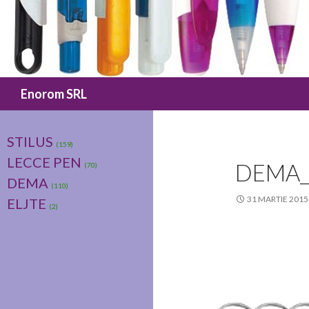
Caută
Enorom SRL
STILUS
(159)
LECCE PEN
DEMA_
(70)
DEMA
(110)
31 MARTIE 2015
ELJTE
(2)