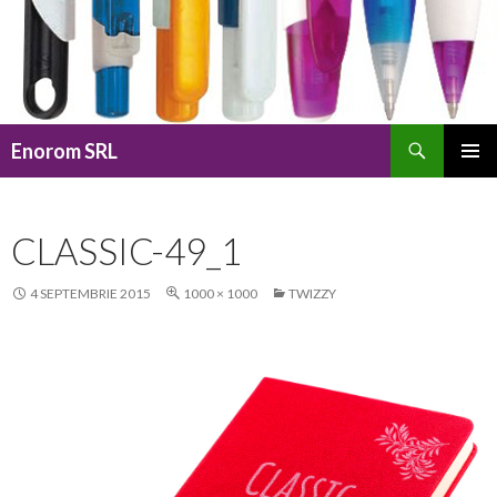
Caută
Enorom SRL
SARI
MENIU
LA
PRINCI
CONȚINUT
CLASSIC-49_1
4 SEPTEMBRIE 2015
1000 × 1000
TWIZZY