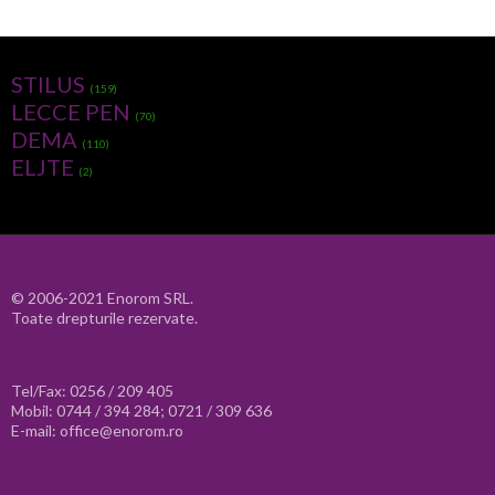
STILUS
(159)
LECCE PEN
(70)
DEMA
(110)
ELJTE
(2)
© 2006-2021 Enorom SRL.
Toate drepturile rezervate.
Tel/Fax: 0256 / 209 405
Mobil: 0744 / 394 284; 0721 / 309 636
E-mail: office@enorom.ro