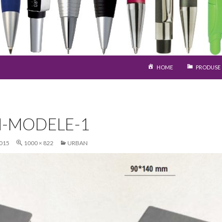
SARI LA CONȚINUT
HOME
PRODUSE
-MODELE-1
015
1000 × 822
URBAN