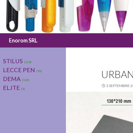
Caută
Enorom SRL
STILUS
(159)
LECCE PEN
URBAN
(70)
DEMA
(110)
3 SEPTEMBRIE 2
ELJTE
(2)