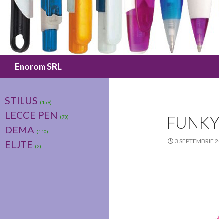
Caută
Enorom SRL
STILUS
(159)
LECCE PEN
FUNKY
(70)
DEMA
(110)
3 SEPTEMBRIE 2
ELJTE
(2)