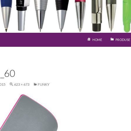
SARI LA CONȚINUT
HOME
PRODUSE
_60
015
623 × 673
FUNKY