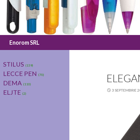
Caută
Enorom SRL
STILUS
(159)
LECCE PEN
ELEGA
(70)
DEMA
(110)
3 SEPTEMBRIE 2
ELJTE
(2)