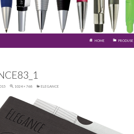
SARI LA CONȚINUT
HOME
PRODUSE
NCE83_1
015
1024 × 768
ELEGANCE