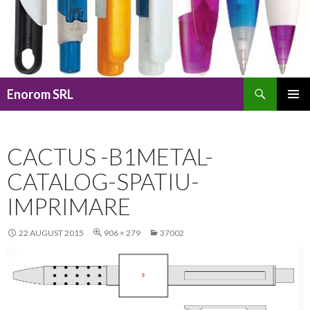
Caută
Enorom SRL
SARI
MENIU
LA
PRINCI
CONȚINUT
CACTUS -B1METAL-
CATALOG-SPATIU-
IMPRIMARE
22 AUGUST 2015
906 × 279
37002