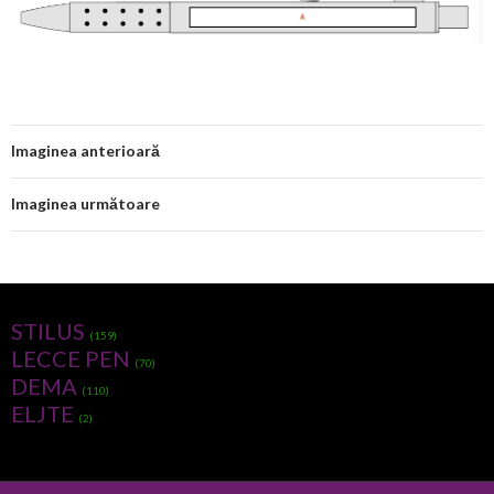
Imaginea anterioară
Imaginea următoare
STILUS
(159)
LECCE PEN
(70)
DEMA
(110)
ELJTE
(2)