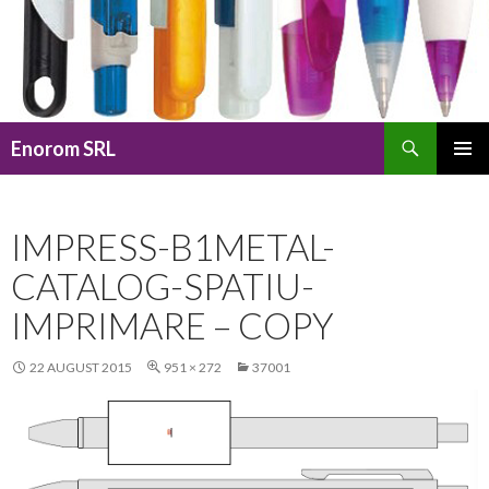
Caută
Enorom SRL
SARI
MENIU
LA
PRINCI
CONȚINUT
IMPRESS-B1METAL-
CATALOG-SPATIU-
IMPRIMARE – COPY
22 AUGUST 2015
951 × 272
37001