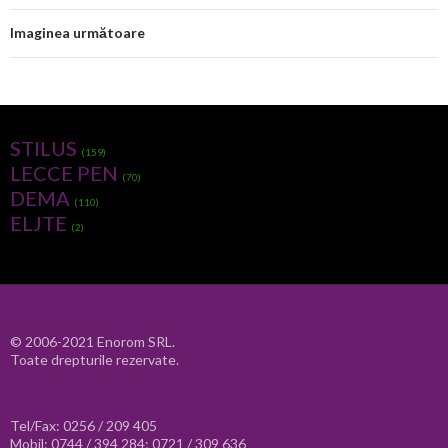
Imaginea următoare
STILUS
(159)
LECCE PEN
(70)
DEMA
(110)
ELJTE
(2)
© 2006-2021 Enorom SRL.
Toate drepturile rezervate.
Tel/Fax: 0256 / 209 405
Mobil: 0744 / 394 284; 0721 / 309 636