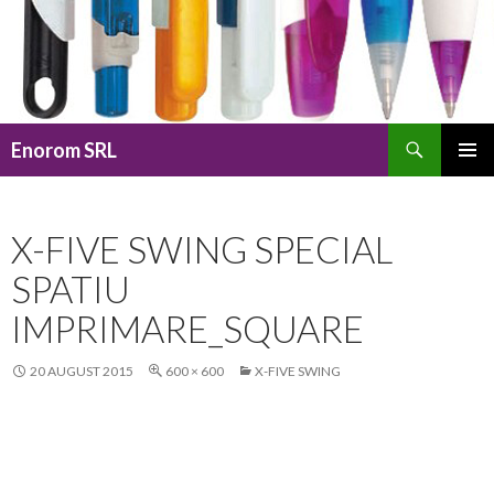
Caută
Enorom SRL
SARI
MENIU
LA
PRINCI
CONȚINUT
X-FIVE SWING SPECIAL
SPATIU
IMPRIMARE_SQUARE
20 AUGUST 2015
600 × 600
X-FIVE SWING