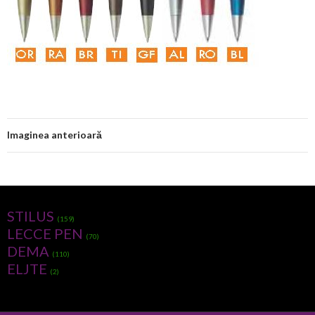
Imaginea anterioară
STILUS
(159)
LECCE PEN
(70)
DEMA
(110)
ELJTE
(2)