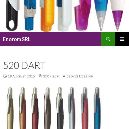
Caută
Enorom SRL
SARI
MENIU
LA
PRINCI
CONȚINUT
520 DART
19 AUGUST 2015
358 × 259
520 /521/522MA