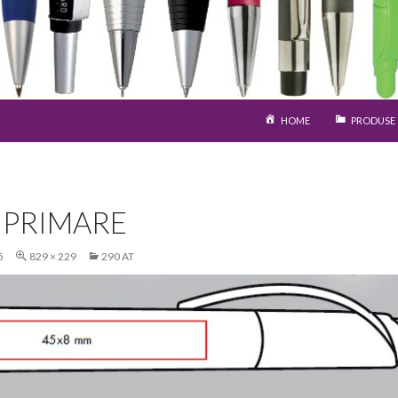
SARI LA CONȚINUT
HOME
PRODUSE
IMPRIMARE
5
829 × 229
290 AT