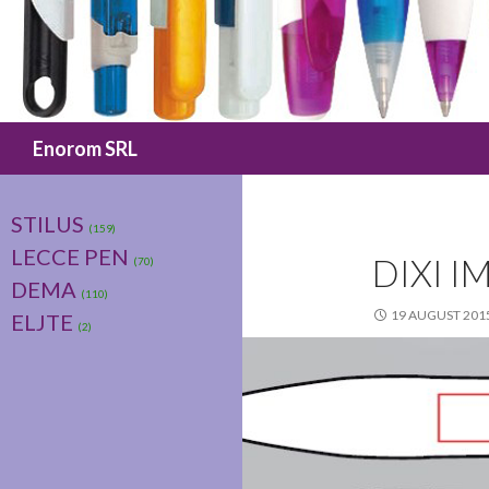
Caută
Enorom SRL
STILUS
(159)
LECCE PEN
DIXI 
(70)
DEMA
(110)
19 AUGUST 201
ELJTE
(2)