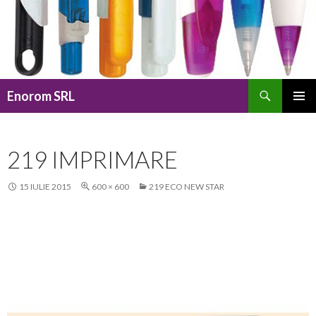
Caută
Enorom SRL
SARI
MENIU
LA
PRINCI
CONȚINUT
219 IMPRIMARE
15 IULIE 2015
600 × 600
219 ECO NEW STAR