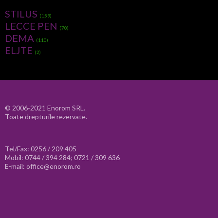
STILUS
(159)
LECCE PEN
(70)
DEMA
(110)
ELJTE
(2)
© 2006-2021 Enorom SRL.
Toate drepturile rezervate.
Tel/Fax: 0256 / 209 405
Mobil: 0744 / 394 284; 0721 / 309 636
E-mail: office@enorom.ro