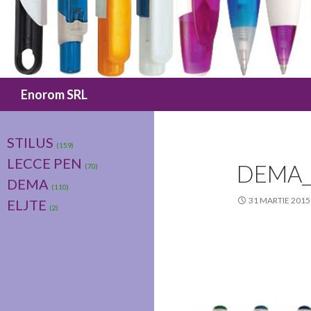
Caută
Enorom SRL
STILUS
(159)
LECCE PEN
DEMA_
(70)
DEMA
(110)
31 MARTIE 2015
ELJTE
(2)