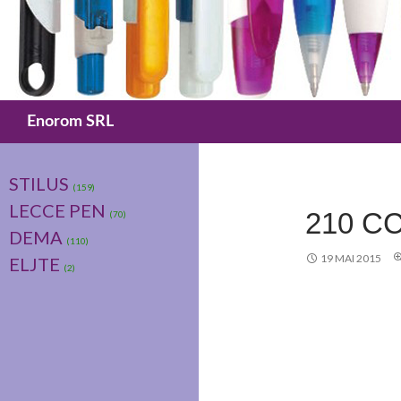
Caută
Enorom SRL
STILUS
(159)
LECCE PEN
210 C
(70)
DEMA
(110)
19 MAI 2015
ELJTE
(2)