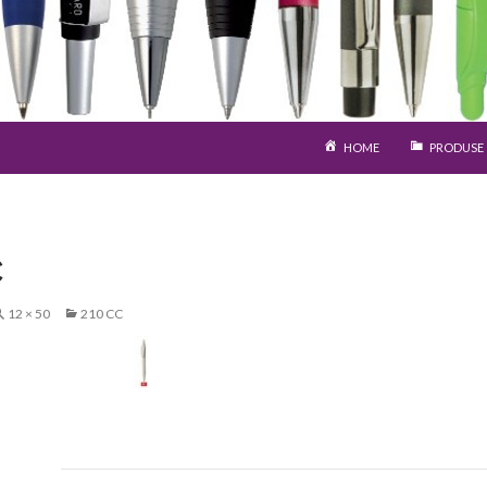
SARI LA CONȚINUT
HOME
PRODUSE
C
12 × 50
210 CC