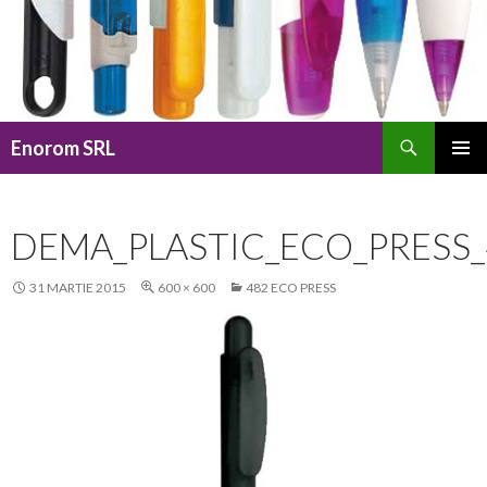
Caută
Enorom SRL
SARI
MENIU
LA
PRINCI
CONȚINUT
DEMA_PLASTIC_ECO_PRESS
31 MARTIE 2015
600 × 600
482 ECO PRESS