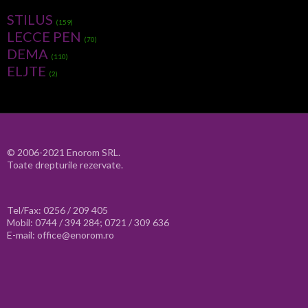
STILUS
(159)
LECCE PEN
(70)
DEMA
(110)
ELJTE
(2)
© 2006-2021 Enorom SRL.
Toate drepturile rezervate.
Tel/Fax: 0256 / 209 405
Mobil: 0744 / 394 284; 0721 / 309 636
E-mail: office@enorom.ro