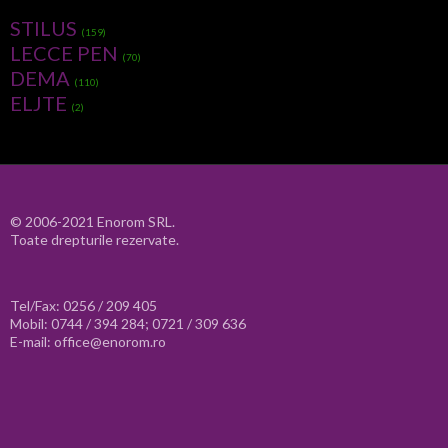
STILUS
(159)
LECCE PEN
(70)
DEMA
(110)
ELJTE
(2)
© 2006-2021 Enorom SRL.
Toate drepturile rezervate.
Tel/Fax: 0256 / 209 405
Mobil: 0744 / 394 284; 0721 / 309 636
E-mail: office@enorom.ro