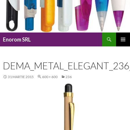
Caută
Enorom SRL
SARI
MENIU
LA
PRINCI
CONȚINUT
DEMA_METAL_ELEGANT_236
31 MARTIE 2015
600 × 600
236