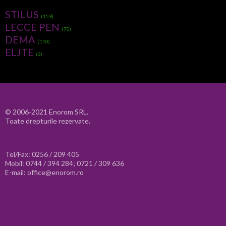
STILUS
(159)
LECCE PEN
(70)
DEMA
(110)
ELJTE
(2)
© 2006-2021 Enorom SRL.
Toate drepturile rezervate.
Tel/Fax: 0256 / 209 405
Mobil: 0744 / 394 284; 0721 / 309 636
E-mail: office@enorom.ro