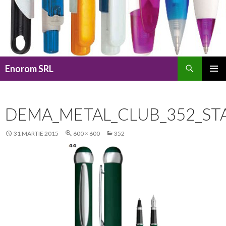
Caută
Enorom SRL
SARI
MENIU
LA
PRINCI
CONȚINUT
DEMA_METAL_CLUB_352_ST
31 MARTIE 2015
600 × 600
352