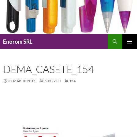
Caută
Enorom SRL
SARI
MENIU
LA
PRINCI
CONȚINUT
DEMA_CASETE_154
31 MARTIE 2015
600 × 600
154