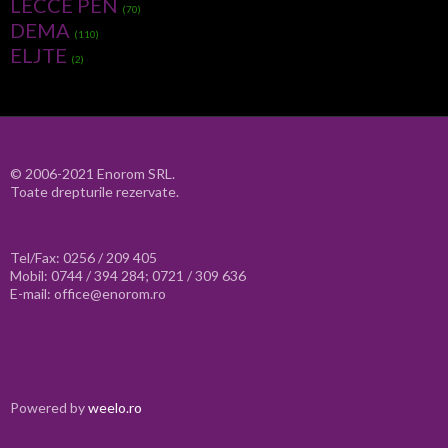
LECCE PEN
(70)
DEMA
(110)
ELJTE
(2)
© 2006-2021 Enorom SRL.
Toate drepturile rezervate.
Tel/Fax: 0256 / 209 405
Mobil: 0744 / 394 284; 0721 / 309 636
E-mail: office@enorom.ro
Powered by
weelo.ro