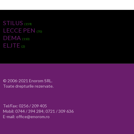
STILUS
(159)
LECCE PEN
(70)
DEMA
(110)
ELJTE
(2)
© 2006-2021 Enorom SRL.
Toate drepturile rezervate.
Tel/Fax: 0256 / 209 405
Mobil: 0744 / 394 284; 0721 / 309 636
E-mail: office@enorom.ro