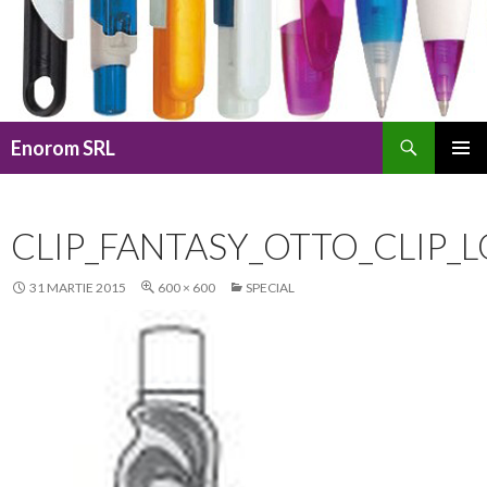
Caută
Enorom SRL
SARI
MENIU
LA
PRINCI
CONȚINUT
CLIP_FANTASY_OTTO_CLIP_
31 MARTIE 2015
600 × 600
SPECIAL