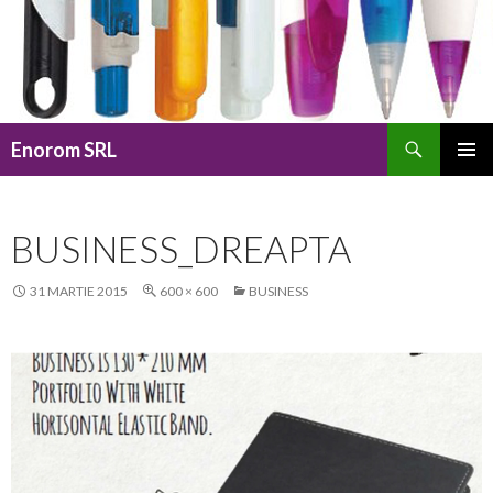
Caută
Enorom SRL
SARI
MENIU
LA
PRINCI
CONȚINUT
BUSINESS_DREAPTA
31 MARTIE 2015
600 × 600
BUSINESS