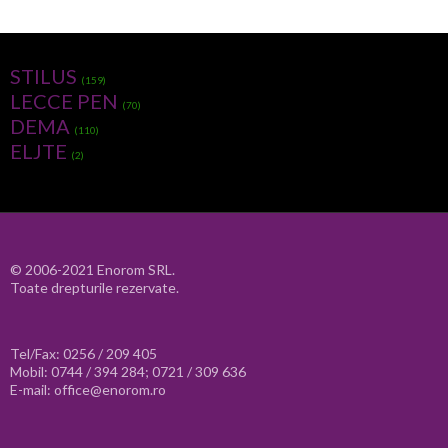
STILUS
(159)
LECCE PEN
(70)
DEMA
(110)
ELJTE
(2)
© 2006-2021 Enorom SRL.
Toate drepturile rezervate.
Tel/Fax: 0256 / 209 405
Mobil: 0744 / 394 284; 0721 / 309 636
E-mail: office@enorom.ro