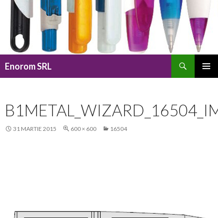
Caută
Enorom SRL
SARI
MENIU
LA
PRINCI
CONȚINUT
B1METAL_WIZARD_16504_I
31 MARTIE 2015
600 × 600
16504