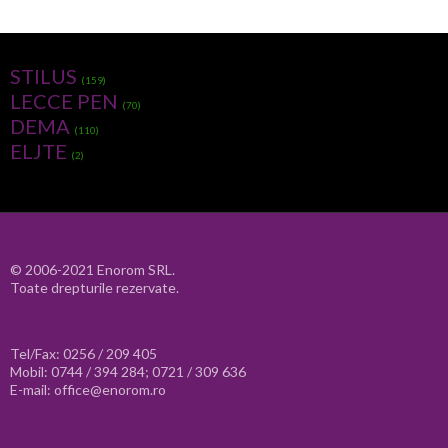
STILUS
(159)
LECCE PEN
(70)
DEMA
(110)
ELJTE
(2)
© 2006-2021 Enorom SRL.
Toate drepturile rezervate.
Tel/Fax: 0256 / 209 405
Mobil: 0744 / 394 284; 0721 / 309 636
E-mail: office@enorom.ro