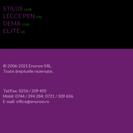
STILUS
(159)
LECCE PEN
(70)
DEMA
(110)
ELJTE
(2)
© 2006-2021 Enorom SRL.
Toate drepturile rezervate.
Tel/Fax: 0256 / 209 405
Mobil: 0744 / 394 284; 0721 / 309 636
E-mail: office@enorom.ro