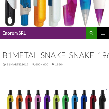
Caută
Enorom SRL
SARI
MENIU
LA
PRINCI
CONȚINUT
B1METAL_SNAKE_SNAKE_19
31 MARTIE 2015
600 × 600
19604