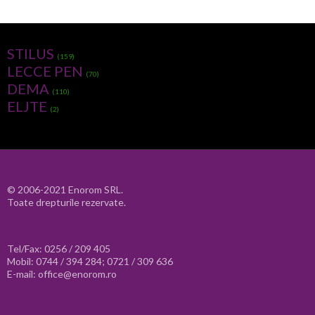
STILUS
(159)
LECCE PEN
(70)
DEMA
(110)
ELJTE
(2)
© 2006-2021 Enorom SRL.
Toate drepturile rezervate.
Tel/Fax: 0256 / 209 405
Mobil: 0744 / 394 284; 0721 / 309 636
E-mail: office@enorom.ro