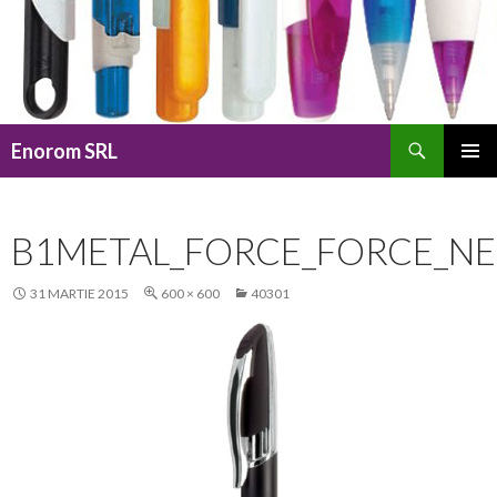
Caută
Enorom SRL
SARI
MENIU
LA
PRINCI
CONȚINUT
B1METAL_FORCE_FORCE_NE
31 MARTIE 2015
600 × 600
40301