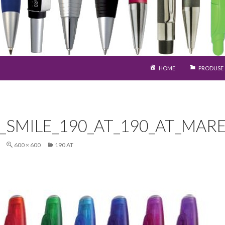
SARI LA CONȚINUT
HOME
PRODUSE
S_SMILE_190_AT_190_AT_MAR
600 × 600
190 AT