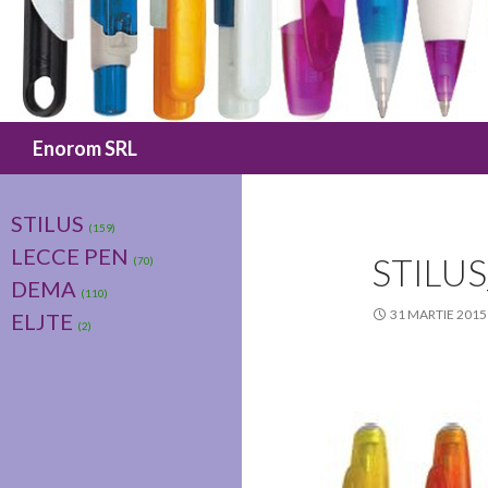
Caută
Enorom SRL
STILUS
(159)
LECCE PEN
STILU
(70)
DEMA
(110)
31 MARTIE 2015
ELJTE
(2)