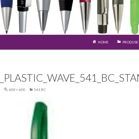
SARI LA CONȚINUT
HOME
PRODUSE
S_PLASTIC_WAVE_541_BC_ST
600 × 600
541 BC