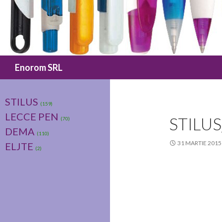
Caută
Enorom SRL
STILUS
(159)
LECCE PEN
STILU
(70)
DEMA
(110)
31 MARTIE 2015
ELJTE
(2)