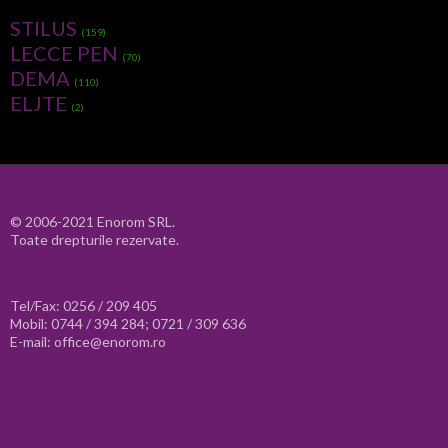
STILUS
(159)
LECCE PEN
(70)
DEMA
(110)
ELJTE
(2)
© 2006-2021 Enorom SRL.
Toate drepturile rezervate.
Tel/Fax: 0256 / 209 405
Mobil: 0744 / 394 284; 0721 / 309 636
E-mail: office@enorom.ro