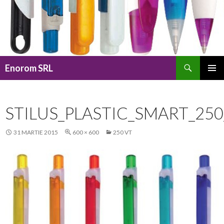
Caută
Enorom SRL
SARI
MENIU
LA
PRINCI
CONȚINUT
STILUS_PLASTIC_SMART_250
31 MARTIE 2015
600 × 600
250 VT